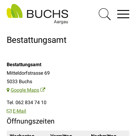
Navigieren in Buchs AG
Schnellnavigation
Haupt
Menu
Suche einblen
Bestattungsamt
Adresse
Bestattungsamt
Mitteldorfstrasse 69
5033
Buchs
Google Maps
Tel. 062 834 74 10
E-Mail
Öffnungszeiten