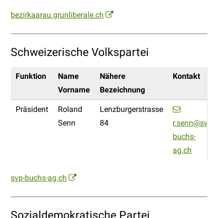
bezirkaarau.grunliberale.ch
Schweizerische Volkspartei
Funktion
Name
Nähere
Kontakt
Vorname
Bezeichnung
Präsident
Roland
Lenzburgerstrasse
Senn
84
r.senn@svp-
buchs-
ag.ch
svp-buchs-ag.ch
Sozialdemokratische Partei