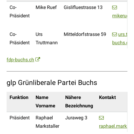
Co-
Mike Ruef
Gislifluestrasse 13
Präsident
mikeruef
Co-
Urs
Mitteldorfstrasse 59
urs.tr
Präsident
Truttmann
buchs.ch
fdp-buchs.ch
glp Grünliberale Partei Buchs
Funktion
Name
Nähere
Kontakt
Vorname
Bezeichnung
Präsident
Raphael
Juraweg 3
Markstaller
raphael.markstal