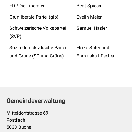
FDP.Die Liberalen
Beat Spiess
Grünliberale Partei (glp)
Evelin Meier
Schweizerische Volkspartei
Samuel Hasler
(SVP)
Sozialdemokratische Partei
Heike Suter und
und Grüne (SP und Grüne)
Franziska Lüscher
Footer
Gemeindeverwaltung
Mitteldorfstrasse 69
Postfach
5033 Buchs