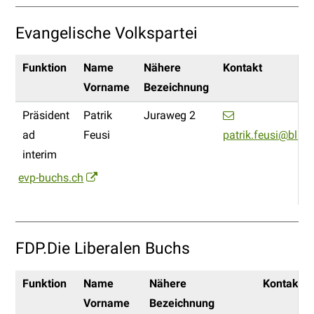
Evangelische Volkspartei
Funktion
Name
Nähere
Kontakt
Vorname
Bezeichnung
Präsident
Patrik
Juraweg 2
ad
Feusi
patrik.feusi@blue
interim
evp-buchs.ch
FDP.Die Liberalen Buchs
Funktion
Name
Nähere
Kontakt
Vorname
Bezeichnung