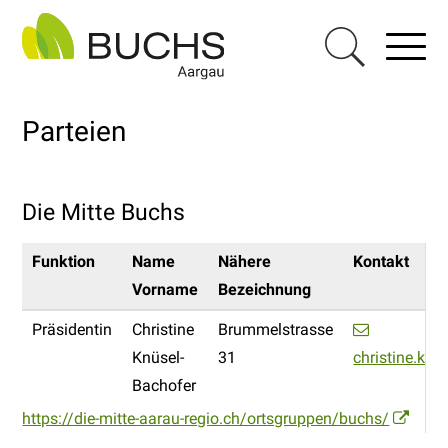
Navigieren in Buchs AG
Schnellnavigation
Haupt
Menu
Suche einblen
Parteien
Die Mitte Buchs
Funktion
Name
Nähere
Kontakt
Vorname
Bezeichnung
Präsidentin
Christine
Brummelstrasse
Knüsel-
31
christine.kn
Bachofer
https://die-mitte-aarau-regio.ch/ortsgruppen/buchs/