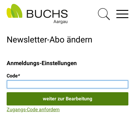
Navigieren in Buchs AG
Schnellnavigation
Haupt
Menu
Suche einblen
Newsletter-Abo ändern
Anmeldungs-Einstellungen
Code
*
weiter zur Bearbeitung
Zugangs-Code anfordern