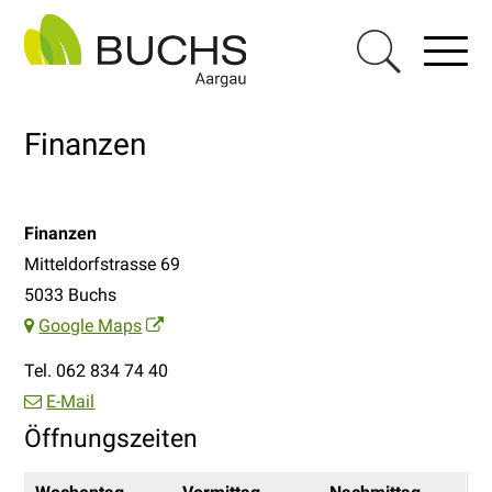
Navigieren in Buchs AG
Schnellnavigation
Haupt
Menu
Suche einblen
Finanzen
Adresse
Finanzen
Mitteldorfstrasse 69
5033
Buchs
Google Maps
Tel. 062 834 74 40
E-Mail
Öffnungszeiten