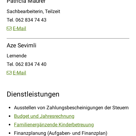
Patricia Maurer
Funktion
Sachbearbeiterin, Teilzeit
Tel.
062 834 74 43
E-Mail
Aze Sevimli
Funktion
Lernende
Tel.
062 834 74 40
E-Mail
Dienstleistungen
Ausstellen von Zahlungsbescheinigungen der Steuern
Budget und Jahresrechnung
Familienergänzende Kinderbetreuung
Finanzplanung (Aufgaben- und Finanzplan)