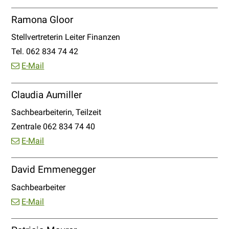
Ramona Gloor
Funktion
Stellvertreterin Leiter Finanzen
Tel.
062 834 74 42
E-Mail
Claudia Aumiller
Funktion
Sachbearbeiterin, Teilzeit
Zentrale
062 834 74 40
E-Mail
David Emmenegger
Funktion
Sachbearbeiter
E-Mail