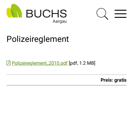
Navigieren in Buchs AG
Schnellnavigation
Haupt
Menu
Suche einblen
Polizeireglement
Polizeireglement_2010.pdf
[pdf, 1.2 MB]
Preis: gratis