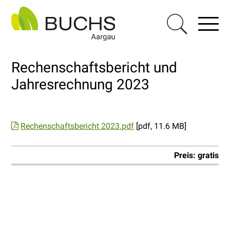
Navigieren in Buchs AG
Schnellnavigation
Haupt
Menu
Suche einblen
Rechenschaftsbericht und
Jahresrechnung 2023
Rechenschaftsbericht 2023.pdf
[pdf, 11.6 MB]
Preis: gratis